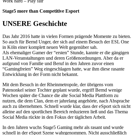
Work hard – Play fair
Stage5 more than Competitive Esport
UNSERE Geschichte
Das Jahr 2016 hatte in vielen Formen prägende Momente zu bieten.
So auch für Bernd Unger, der sich auf einem Besuch der ESL One
in Köln einer komplett neuen Welt gegenüber sah.
Als ehemaliger Gamer der “ersten” Stunde, kannte er die gängigen
LAN-Veranstaltungen und deren Größenordnungen. Aber da er
aufgrund von Familie und Beruf in den Jahren zuvor einen
“Gamingfreien” Weg eingeschlagen hatte, war ihm diese rasante
Entwicklung in der Form nicht bekannt.
Mit dem Besuch in der Rheinmetropole, der übrigens vom
Patenonkel seiner Tochter geplant wurde, ergriff Bernd wenige
Wochen später die Chance die alte Social Media Plattform zu
nutzen, die dem Clan, dem er jahrelang angehörte, nach Absprache
auch zu übernehmen. Schnell wurde klar, dass der eSport sich nicht
alleine auf den sportlichen Bereich reduzieren ließ und das Thema
Social Media rückte in den Fokus der täglichen Arbeit.
In den Jahren wuchs Stage5 Gaming mehr als rasant und wurde
schnell in der eSport Szene wahrgenommen. Nicht ausschließlich