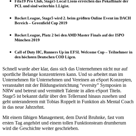
Fifa19 Pro Club, Stage5 Local Lions erreichen das Pokalfinale der
PCL und sind weiterhin 1.Ligist.
Rocket League, Stage5 wird 2. beim größten Online Event im DACH
Bereich – Greenfield Cup 2019
Rocket League, Platz 2 bei den AMD Master Finals auf der ISPO
München 2019
Call of Duty HC, Runners Up im EFSL Welcome Cup – Teilnehmer in
den höchsten Deutschen COD Ligen.
Schnell wurde aber klar, dass sich das Unternehmen nicht nur auf
sportliche Belange konzentrieren kann. Und so arbeitet man im
Unternehmen für Unternehmen und Vereinen an eSport Konzepten,
veranstaltet mit der Bildungseinrichtung “eversity” Symposien in
NRW und betreut und vermittelt Talente in allen eSport Titeln.
Stage5 ist bekannt dafür über den Tellerrand hinaus zusehen und
geht unteranderem mit Tobias Roppelt in Funktion als Mental Coach
in das neue Jahrzehnt.
Mit einem fähigen Management, dem David Bruhnke, fast vom
ersten Tag angehört und einem tollen Funktionsteam drumherum
wird die Geschichte weiter geschrieben.